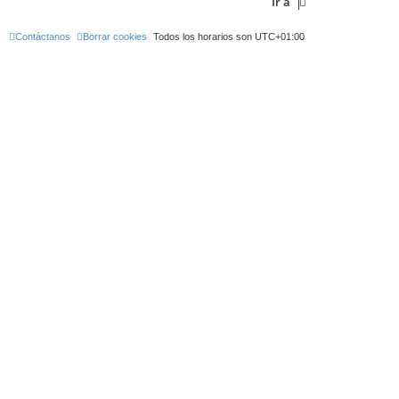
Ir a
i
m
o
m
Contáctanos
Borrar cookies
Todos los horarios son
UTC+01:00
e
n
s
a
j
e