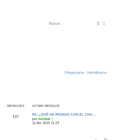
Buscar
Búsqueda avanza
Registrarse
Identificarse
MENSAJES
ÚLTIMO MENSAJE
Re: ¿QUÉ HA PASADO CON EL CHA…
107
V
por
nuclear
e
11 Abr 2015 11:23
r
ú
l
t