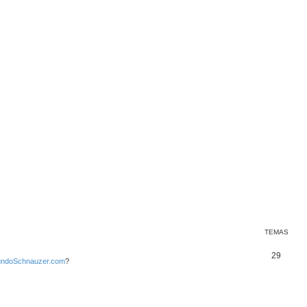
TEMAS
29
ndoSchnauzer.com
?