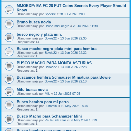
MMOEXP: EA FC 26 FUT Coins Secrets Every Player Should
Know
Último mensaje por
Specific
«
28 Jul 2026 07:00
Bruno busca novia
Último mensaje por
Bruno-mini-negro
«
26 Jul 2026 11:30
busco negro y plata min.
Último mensaje por
Bowie22
«
13 Jun 2026 22:35
Respuestas:
14
Busco macho negro plata mini para hembra
Último mensaje por
Bowie22
«
13 Jun 2026 22:32
Respuestas:
1
BUSCO MACHO PARA MONTA ASTURIAS
Último mensaje por
Bowie22
«
13 Jun 2026 22:28
Respuestas:
2
Buscamos hembra Schnauzer Miniatura para Bowie
Último mensaje por
Bowie22
«
13 Jun 2026 22:18
Milu busca novia
Último mensaje por
Milu
«
12 Jun 2026 07:05
Busco hembra para mí perro
Último mensaje por
Lunamini
«
19 May 2026 18:45
Respuestas:
1
Busco Macho para Schanauzer Mini
Último mensaje por
Paula Balcazar
«
06 May 2026 13:19
Respuestas:
1
Busco hembra para monta negra