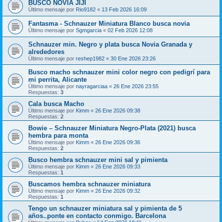
BUSCO NOVIA JIJI
Último mensaje por
Rio9182
«
13 Feb 2026 16:09
Fantasma - Schnauzer Miniatura Blanco busca novia
Último mensaje por
Sgmgarcia
«
02 Feb 2026 12:08
Schnauzer min. Negro y plata busca Novia Granada y
alrededores
Último mensaje por
reshep1982
«
30 Ene 2026 23:26
Busco macho schnauzer mini color negro con pedigrí para
mi perrita, Alicante
Último mensaje por
nayragarciaa
«
26 Ene 2026 23:55
Respuestas:
3
Cala busca Macho
Último mensaje por
Kimm
«
26 Ene 2026 09:38
Respuestas:
2
Bowie – Schnauzer Miniatura Negro-Plata (2021) busca
hembra para monta
Último mensaje por
Kimm
«
26 Ene 2026 09:36
Respuestas:
2
Busco hembra schnauzer mini sal y pimienta
Último mensaje por
Kimm
«
26 Ene 2026 09:33
Respuestas:
1
Buscamos hembra schnauzer miniatura
Último mensaje por
Kimm
«
26 Ene 2026 09:32
Respuestas:
1
Tengo un schnauzer miniatura sal y pimienta de 5
años..ponte en contacto conmigo. Barcelona