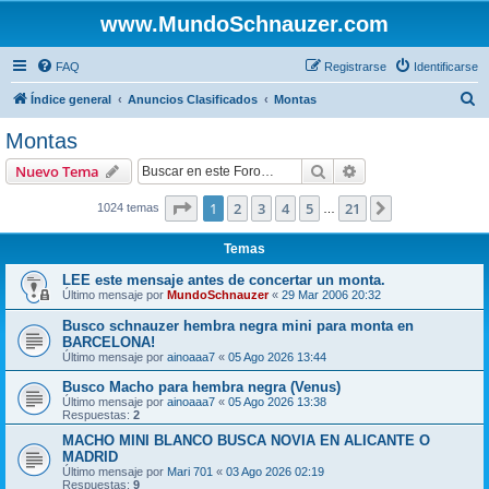
www.MundoSchnauzer.com
FAQ
Registrarse
Identificarse
B
Índice general
Anuncios Clasificados
Montas
u
Montas
s
Buscar
Búsqueda avanzad
Nuevo Tema
c
a
Página
1
de
21
1
2
3
4
5
21
Siguiente
1024 temas
…
r
Temas
LEE este mensaje antes de concertar un monta.
Último mensaje por
MundoSchnauzer
«
29 Mar 2006 20:32
Busco schnauzer hembra negra mini para monta en
BARCELONA!
Último mensaje por
ainoaaa7
«
05 Ago 2026 13:44
Busco Macho para hembra negra (Venus)
Último mensaje por
ainoaaa7
«
05 Ago 2026 13:38
Respuestas:
2
MACHO MINI BLANCO BUSCA NOVIA EN ALICANTE O
MADRID
Último mensaje por
Mari 701
«
03 Ago 2026 02:19
Respuestas:
9