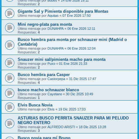
Último mensaje por
Bubes
«
14 Ene 2026 19:11
Respuestas:
2
Gigante Sal y Pimienta disponible para Montas
Último mensaje por
Aquitas
«
07 Ene 2026 17:50
Mini negro-plata para monta
Último mensaje por
DUNAHPA
«
06 Ene 2026 12:11
Respuestas:
4
Busco hembra para monta por schnauzer mini (Madrid o
Cantabria)
Último mensaje por
DUNAHPA
«
06 Ene 2026 12:04
Respuestas:
2
Snauzer mini sal/pimienta macho para monta
Último mensaje por
Puxo
«
01 Ene 2026 21:33
Respuestas:
2
Busco hembra para Casper
Último mensaje por
Castorpepa
«
31 Dic 2025 17:47
Respuestas:
4
busco macho schnauzer blanco
Último mensaje por
Cayetano
«
30 Dic 2025 10:49
Respuestas:
1
Elvis Busca Novia
Último mensaje por
Elvis
«
19 Dic 2025 17:03
ASTURIAS BUSCO PERRITA SNAUZER PARA MI PELUDO
NEGRO ENTERO
Último mensaje por
ALFREDO ARISTI
«
18 Dic 2025 13:28
Respuestas:
3
Busco novia para mí Bruno