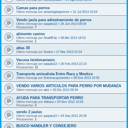
Camas para perros
Último mensaje por
amazingdogstores
«
31 Jul 2013 15:54
Vendo jaula para adiestramiento de perros
Último mensaje por
paquito22
«
26 Jun 2013 09:04
Respuestas:
7
alimento canino
Último mensaje por
AnaMFdz
«
06 Abr 2013 18:53
Respuestas:
1
atlas 30
Último mensaje por
Asuka
«
17 Mar 2013 01:54
Vacuna leishmaniasis
Último mensaje por
paquito22
«
20 Feb 2013 22:23
Respuestas:
11
Transporte animalista Entre Raza y Mestizo
Último mensaje por
Entrerazaymestizo
«
06 Ene 2013 23:55
VENDO VARIOS ARTICULOS PARA PERRO POR MUDANZA
Último mensaje por
ales
«
03 Dic 2012 09:34
AYUDA PARA TRANSPORTAR PERRO
Último mensaje por
Adhara
«
03 Nov 2012 19:55
Respuestas:
2
vendo 2 jaulas
Último mensaje por
paquito22
«
04 Sep 2012 20:39
Respuestas:
1
BUSCO HANDLER Y CONSEJERO