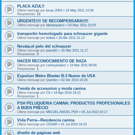
PLACA AZUL!!
Último mensaje por
lucas 2004
«
16 May 2011 14:28
Respuestas:
13
URGENTE!!!! SE RECOMPENSARA!!!!!
Último mensaje por
laikatequiero
«
03 May 2011 22:03
transportin homologado para schnauzer gigante
Último mensaje por
boleta
«
25 Abr 2011 21:13
Novata,el pelo del schnauzer
Último mensaje por
joana82
«
25 Mar 2011 11:17
Respuestas:
3
HACER RECONOCIMIENTO DE RAZA
Último mensaje por
carlosykaiser
«
19 Mar 2011 08:56
Respuestas:
1
Expulsor Metro Blaster B-3 Nuevo de USA
Último mensaje por
Quimbo
«
02 Dic 2010 23:26
Tienda de accesorios y moda canina
Último mensaje por
Cit
«
14 Ago 2010 19:21
Respuestas:
1
PSH PELUQUERIA CANINA: PRODUCTOS PROFESIONALES
A BUEN PRECIO
Último mensaje por
MIGUEL ANGEL PSH
«
05 Jul 2010 20:17
Vida Perra---Residencia canina
Último mensaje por
CESAR
«
01 Jul 2010 16:33
diseño de paginas web