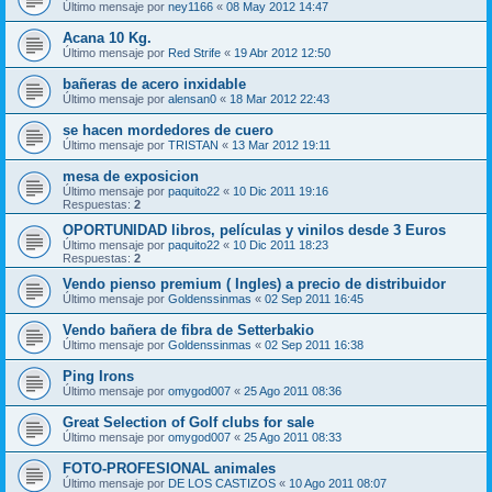
Último mensaje por
ney1166
«
08 May 2012 14:47
Acana 10 Kg.
Último mensaje por
Red Strife
«
19 Abr 2012 12:50
bañeras de acero inxidable
Último mensaje por
alensan0
«
18 Mar 2012 22:43
se hacen mordedores de cuero
Último mensaje por
TRISTAN
«
13 Mar 2012 19:11
mesa de exposicion
Último mensaje por
paquito22
«
10 Dic 2011 19:16
Respuestas:
2
OPORTUNIDAD libros, películas y vinilos desde 3 Euros
Último mensaje por
paquito22
«
10 Dic 2011 18:23
Respuestas:
2
Vendo pienso premium ( Ingles) a precio de distribuidor
Último mensaje por
Goldenssinmas
«
02 Sep 2011 16:45
Vendo bañera de fibra de Setterbakio
Último mensaje por
Goldenssinmas
«
02 Sep 2011 16:38
Ping Irons
Último mensaje por
omygod007
«
25 Ago 2011 08:36
Great Selection of Golf clubs for sale
Último mensaje por
omygod007
«
25 Ago 2011 08:33
FOTO-PROFESIONAL animales
Último mensaje por
DE LOS CASTIZOS
«
10 Ago 2011 08:07