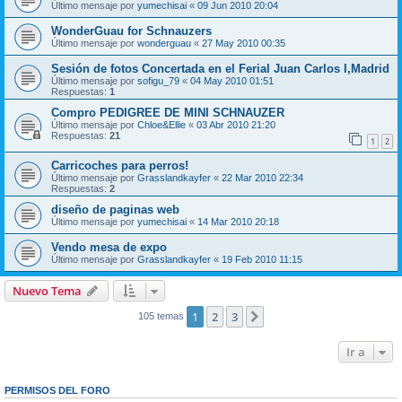
Último mensaje por
yumechisai
«
09 Jun 2010 20:04
WonderGuau for Schnauzers
Último mensaje por
wonderguau
«
27 May 2010 00:35
Sesión de fotos Concertada en el Ferial Juan Carlos I,Madrid
Último mensaje por
sofigu_79
«
04 May 2010 01:51
Respuestas:
1
Compro PEDIGREE DE MINI SCHNAUZER
Último mensaje por
Chloe&Ellie
«
03 Abr 2010 21:20
Respuestas:
21
1
2
Carricoches para perros!
Último mensaje por
Grasslandkayfer
«
22 Mar 2010 22:34
Respuestas:
2
diseño de paginas web
Último mensaje por
yumechisai
«
14 Mar 2010 20:18
Vendo mesa de expo
Último mensaje por
Grasslandkayfer
«
19 Feb 2010 11:15
Nuevo Tema
1
2
3
Siguiente
105 temas
Ir a
PERMISOS DEL FORO