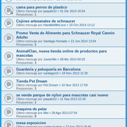
cama para perros de plastico
Último mensaje por
paquito22
«
01 Dic 2014 16:54
Respuestas:
1
Cojines artesanales de schnauzer
Último mensaje por
HandleWithLove
«
10 Oct 2014 13:12
Promo Venta de Alimento para Schnauzer Royal Cannin
Adulto
Último mensaje por
Santiago Hurtado
«
13 Jun 2014 13:54
Respuestas:
2
AnimalClan, nueva tienda online de productos para
mascotas
Último mensaje por
JavierMin
«
08 Abr 2014 00:02
Respuestas:
3
Guardería y peluquería en Barcelona
Último mensaje por
santiago10
«
18 Nov 2013 11:39
Tienda Pet Dream
Último mensaje por
Pet Dream
«
10 Nov 2013 17:59
Respuestas:
3
se vende parque de nylon para mascotas casi nuevo
Último mensaje por
paquito22
«
11 Sep 2013 22:28
Respuestas:
1
maquina de pelar
Último mensaje por
Mel
«
28 Ago 2013 07:54
Respuestas:
8
mesa exposicion
Último mensaje por
carlosykaiser
«
27 Ago 2013 18:46