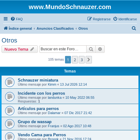
www.MundoSchnauzer.com
FAQ
Registrarse
Identificarse
B
Índice general
Anuncios Clasificados
Otros
u
Otros
s
Buscar
Búsqueda avanzad
Nuevo Tema
c
a
1
2
3
Siguiente
105 temas
r
Temas
Schnauzer miniatura
Último mensaje por
Kimm
«
13 Jul 2026 12:14
Incidente con los perros
Último mensaje por
landunka
«
10 May 2022 06:55
Respuestas:
1
Artículos para perros
Último mensaje por
Dalamar
«
07 Dic 2017 21:42
Grupo de wassap
Último mensaje por
Franjus
«
02 Ago 2017 10:48
Vendo Cama para Perros
Último mensaje por
Broook
«
21 Nov 2016 17:24