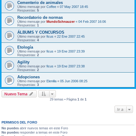
Cementerio de animales
Último mensaje por
Coffee
«
07 May 2007 18:45
Respuestas:
5
Recordatorio de normas
Último mensaje por
MundoSchnauzer
«
04 Feb 2007 16:06
Respuestas:
1
ÁLBUMS Y CONCURSOS
Último mensaje por
ficus
«
22 Ene 2007 22:45
Respuestas:
4
Etología
Último mensaje por
ficus
«
19 Ene 2007 23:39
Respuestas:
2
Agility
Último mensaje por
ficus
«
19 Ene 2007 23:38
Respuestas:
2
Adopciones
Último mensaje por
Elenilla
«
05 Jun 2006 08:25
Respuestas:
3
Nuevo Tema
29 temas • Página
1
de
1
Ir a
PERMISOS DEL FORO
No puedes
abrir nuevos temas en este Foro
No puedes
responder a temas en este Foro