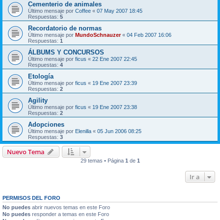
Cementerio de animales
Último mensaje por
Coffee
«
07 May 2007 18:45
Respuestas:
5
Recordatorio de normas
Último mensaje por
MundoSchnauzer
«
04 Feb 2007 16:06
Respuestas:
1
ÁLBUMS Y CONCURSOS
Último mensaje por
ficus
«
22 Ene 2007 22:45
Respuestas:
4
Etología
Último mensaje por
ficus
«
19 Ene 2007 23:39
Respuestas:
2
Agility
Último mensaje por
ficus
«
19 Ene 2007 23:38
Respuestas:
2
Adopciones
Último mensaje por
Elenilla
«
05 Jun 2006 08:25
Respuestas:
3
Nuevo Tema
29 temas • Página
1
de
1
Ir a
PERMISOS DEL FORO
No puedes
abrir nuevos temas en este Foro
No puedes
responder a temas en este Foro