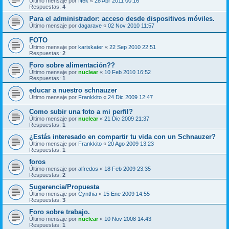
Último mensaje por
Nek
«
28 Abr 2011 00:16
Respuestas:
4
Para el administrador: acceso desde dispositivos móviles.
Último mensaje por
dagarave
«
02 Nov 2010 11:57
FOTO
Último mensaje por
kariskater
«
22 Sep 2010 22:51
Respuestas:
2
Foro sobre alimentación??
Último mensaje por
nuclear
«
10 Feb 2010 16:52
Respuestas:
1
educar a nuestro schnauzer
Último mensaje por
Frankkito
«
24 Dic 2009 12:47
Como subir una foto a mi perfil?
Último mensaje por
nuclear
«
21 Dic 2009 21:37
Respuestas:
1
¿Estás interesado en compartir tu vida con un Schnauzer?
Último mensaje por
Frankkito
«
20 Ago 2009 13:23
Respuestas:
1
foros
Último mensaje por
alfredos
«
18 Feb 2009 23:35
Respuestas:
2
Sugerencia/Propuesta
Último mensaje por
Cynthia
«
15 Ene 2009 14:55
Respuestas:
3
Foro sobre trabajo.
Último mensaje por
nuclear
«
10 Nov 2008 14:43
Respuestas:
1