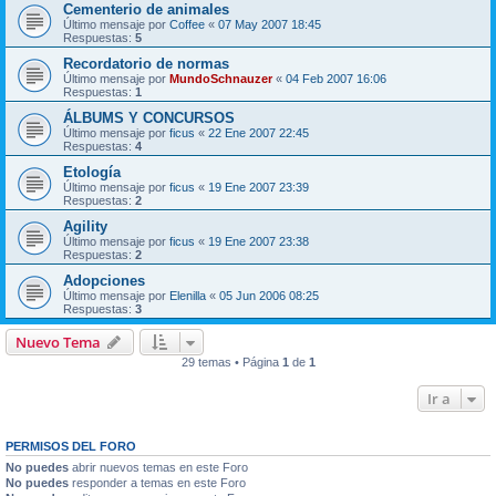
Cementerio de animales
Último mensaje por
Coffee
«
07 May 2007 18:45
Respuestas:
5
Recordatorio de normas
Último mensaje por
MundoSchnauzer
«
04 Feb 2007 16:06
Respuestas:
1
ÁLBUMS Y CONCURSOS
Último mensaje por
ficus
«
22 Ene 2007 22:45
Respuestas:
4
Etología
Último mensaje por
ficus
«
19 Ene 2007 23:39
Respuestas:
2
Agility
Último mensaje por
ficus
«
19 Ene 2007 23:38
Respuestas:
2
Adopciones
Último mensaje por
Elenilla
«
05 Jun 2006 08:25
Respuestas:
3
Nuevo Tema
29 temas • Página
1
de
1
Ir a
PERMISOS DEL FORO
No puedes
abrir nuevos temas en este Foro
No puedes
responder a temas en este Foro