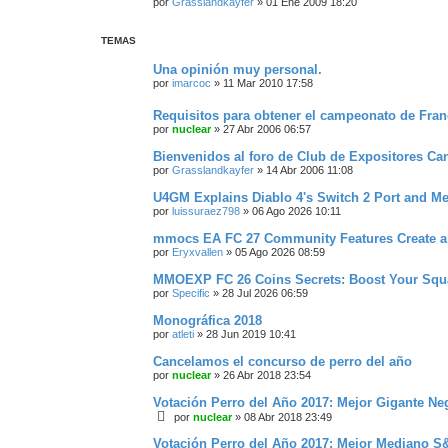
por
Grasslandkayfer
»
01 Ene 2009 18:20
TEMAS
Una opinión muy personal.
por
imarcoc
»
11 Mar 2010 17:58
Requisitos para obtener el campeonato de Fran
por
nuclear
»
27 Abr 2006 06:57
Bienvenidos al foro de Club de Expositores Ca
por
Grasslandkayfer
»
14 Abr 2006 11:08
U4GM Explains Diablo 4's Switch 2 Port and Me
por
luissuraez798
»
06 Ago 2026 10:11
mmocs EA FC 27 Community Features Create a 
por
Eryxvallen
»
05 Ago 2026 08:59
MMOEXP FC 26 Coins Secrets: Boost Your Squa
por
Specific
»
28 Jul 2026 06:59
Monográfica 2018
por
atleti
»
28 Jun 2019 10:41
Cancelamos el concurso de perro del año
por
nuclear
»
26 Abr 2018 23:54
Votación Perro del Año 2017: Mejor Gigante N
por
nuclear
»
08 Abr 2018 23:49
Votación Perro del Año 2017: Mejor Mediano 