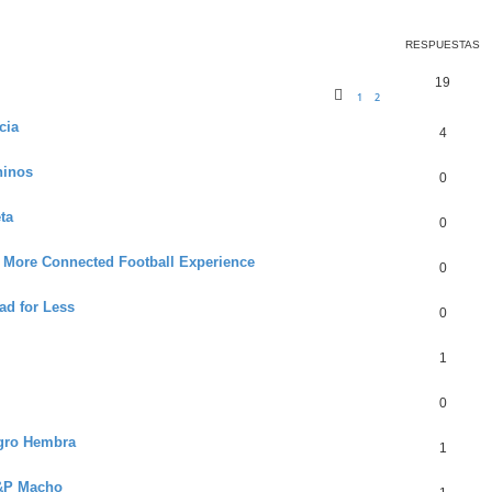
RESPUESTAS
19
1
2
cia
4
ninos
0
ta
0
More Connected Football Experience
0
d for Less
0
1
0
egro Hembra
1
S&P Macho