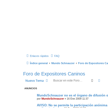
Enlaces rápidos
FAQ
Índice general
Mundo Schnauzer
Foro de Expositores C
Foro de Expositores Caninos
Buscar
Bús
Nuevo Tema
ANUNCIOS
MundoSchnauzer no es el órgano de difusión of
por
MundoSchnauzer
»
16 Ene 2009 11:37
AVISO: No se permite la participación anónima 