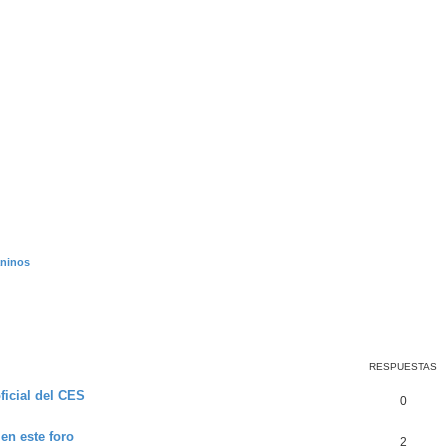
aninos
queda avanzada
RESPUESTAS
icial del CES
0
en este foro
2