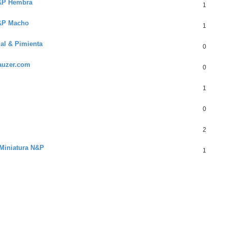
S&P Hembra
1
S&P Macho
1
al & Pimienta
0
auzer.com
0
1
0
2
 Miniatura N&P
1