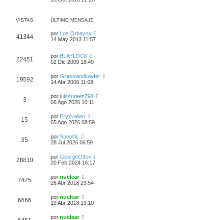
VISTAS
ÚLTIMO MENSAJE
por
Los Orbayos
41344
14 May 2013 11:57
por
BLAYLOCK
22451
02 Dic 2009 18:49
por
Grasslandkayfer
19592
14 Abr 2006 11:08
por
luissuraez798
3
06 Ago 2026 10:11
por
Eryxvallen
15
05 Ago 2026 08:59
por
Specific
35
28 Jul 2026 06:59
por
GeorgeOffek
28810
20 Feb 2024 16:17
por
nuclear
7475
26 Abr 2018 23:54
por
nuclear
6666
19 Abr 2018 19:10
por
nuclear