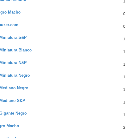
1
egro Macho
0
auzer.com
0
 Miniatura S&P
1
Miniatura Blanco
1
 Miniatura N&P
1
Miniatura Negro
1
 Mediano Negro
1
r Mediano S&P
1
 Gigante Negro
1
egro Macho
2