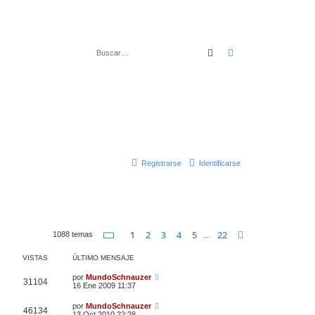
Buscar
Búsqueda avanza
Registrarse
Identificarse
Página
1
de
22
1
2
3
4
5
22
Siguiente
1088 temas
…
VISTAS
ÚLTIMO MENSAJE
por
MundoSchnauzer
31104
16 Ene 2009 11:37
por
MundoSchnauzer
46134
13 Oct 2010 22:28