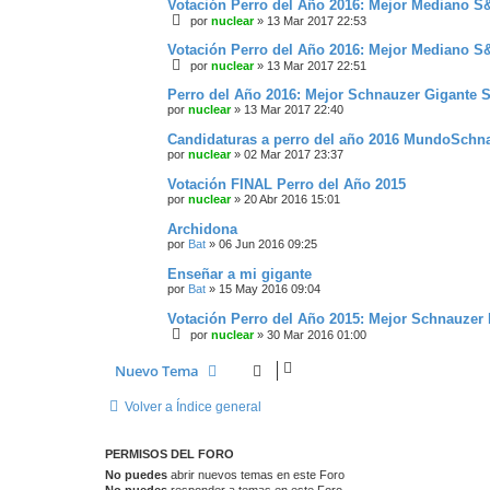
Votación Perro del Año 2016: Mejor Mediano 
por
nuclear
»
13 Mar 2017 22:53
Votación Perro del Año 2016: Mejor Mediano 
por
nuclear
»
13 Mar 2017 22:51
Perro del Año 2016: Mejor Schnauzer Gigante S
por
nuclear
»
13 Mar 2017 22:40
Candidaturas a perro del año 2016 MundoSchn
por
nuclear
»
02 Mar 2017 23:37
Votación FINAL Perro del Año 2015
por
nuclear
»
20 Abr 2016 15:01
Archidona
por
Bat
»
06 Jun 2016 09:25
Enseñar a mi gigante
por
Bat
»
15 May 2016 09:04
Votación Perro del Año 2015: Mejor Schnauzer
por
nuclear
»
30 Mar 2016 01:00
Nuevo Tema
Volver a Índice general
PERMISOS DEL FORO
No puedes
abrir nuevos temas en este Foro
No puedes
responder a temas en este Foro