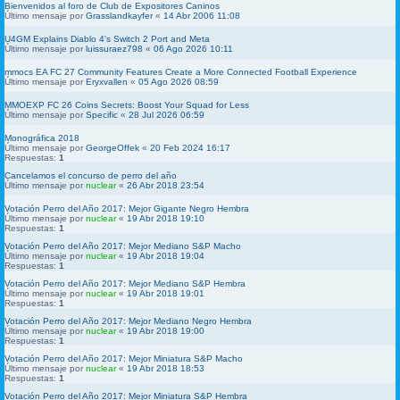
Bienvenidos al foro de Club de Expositores Caninos
Último mensaje por
Grasslandkayfer
«
14 Abr 2006 11:08
U4GM Explains Diablo 4's Switch 2 Port and Meta
Último mensaje por
luissuraez798
«
06 Ago 2026 10:11
mmocs EA FC 27 Community Features Create a More Connected Football Experience
Último mensaje por
Eryxvallen
«
05 Ago 2026 08:59
MMOEXP FC 26 Coins Secrets: Boost Your Squad for Less
Último mensaje por
Specific
«
28 Jul 2026 06:59
Monográfica 2018
Último mensaje por
GeorgeOffek
«
20 Feb 2024 16:17
Respuestas:
1
Cancelamos el concurso de perro del año
Último mensaje por
nuclear
«
26 Abr 2018 23:54
Votación Perro del Año 2017: Mejor Gigante Negro Hembra
Último mensaje por
nuclear
«
19 Abr 2018 19:10
Respuestas:
1
Votación Perro del Año 2017: Mejor Mediano S&P Macho
Último mensaje por
nuclear
«
19 Abr 2018 19:04
Respuestas:
1
Votación Perro del Año 2017: Mejor Mediano S&P Hembra
Último mensaje por
nuclear
«
19 Abr 2018 19:01
Respuestas:
1
Votación Perro del Año 2017: Mejor Mediano Negro Hembra
Último mensaje por
nuclear
«
19 Abr 2018 19:00
Respuestas:
1
Votación Perro del Año 2017: Mejor Miniatura S&P Macho
Último mensaje por
nuclear
«
19 Abr 2018 18:53
Respuestas:
1
Votación Perro del Año 2017: Mejor Miniatura S&P Hembra