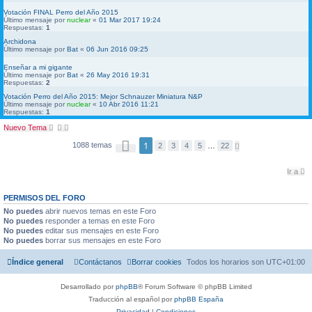
Votación FINAL Perro del Año 2015
Último mensaje por
nuclear
«
01 Mar 2017 19:24
Respuestas:
1
Archidona
Último mensaje por
Bat
«
06 Jun 2016 09:25
Enseñar a mi gigante
Último mensaje por
Bat
«
26 May 2016 19:31
Respuestas:
2
Votación Perro del Año 2015: Mejor Schnauzer Miniatura N&P
Último mensaje por
nuclear
«
10 Abr 2016 11:21
Respuestas:
1
Nuevo Tema
P
1
1088 temas
S
2
3
4
5
…
22
á
i
g
g
i
u
Ir a
n
i
a
e
1
n
PERMISOS DEL FORO
d
t
e
No puedes
abrir nuevos temas en este Foro
e
2
No puedes
responder a temas en este Foro
2
No puedes
editar sus mensajes en este Foro
No puedes
borrar sus mensajes en este Foro
Índice general
Contáctanos
Borrar cookies
Todos los horarios son
UTC+01:00
Desarrollado por
phpBB
® Forum Software © phpBB Limited
Traducción al español por
phpBB España
Privacidad
|
Condiciones