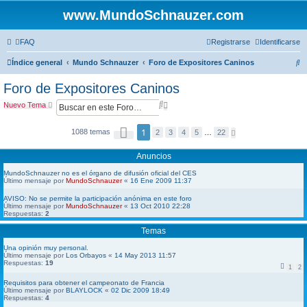
www.MundoSchnauzer.com
FAQ
Registrarse
Identificarse
B
Índice general
Mundo Schnauzer
Foro de Expositores Caninos
u
Foro de Expositores Caninos
s
B
B
Nuevo Tema
c
u
ú
s
s
P
a
1
1088 temas
c
q
S
2
3
4
5
…
22
á
i
a
u
g
r
g
r
e
i
Anuncios
u
n
d
i
a
a
e
MundoSchnauzer no es el órgano de difusión oficial del CES
1
a
Último mensaje por
MundoSchnauzer
«
16 Ene 2009 11:37
n
d
v
t
e
e
AVISO: No se permite la participación anónima en este foro
a
2
Último mensaje por
MundoSchnauzer
«
13 Oct 2010 22:28
n
2
Respuestas:
2
z
a
Temas
d
a
Una opinión muy personal.
Último mensaje por
Los Orbayos
«
14 May 2013 11:57
Respuestas:
19
1
2
Requisitos para obtener el campeonato de Francia
Último mensaje por
BLAYLOCK
«
02 Dic 2009 18:49
Respuestas:
4