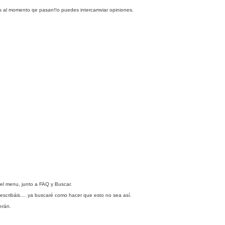
as al momento qe pasan!!o puedes intercamviar opiniones.
del menu, junto a FAQ y Buscar.
escribáis.... ya buscaré como hacer que esto no sea así.
erán.