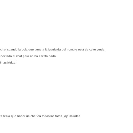
hat cuando la bola que tiene a la izquierda del nombre está de color verde.
conectado al chat pero no ha escrito nada.
n actividad.
r, tenia que haber un chat en todos los foros, jaja,saludos.