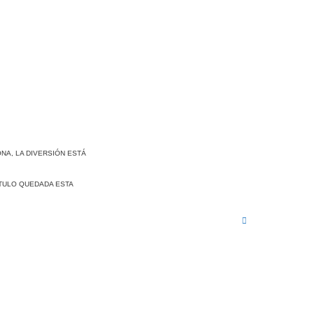
NA, LA DIVERSIÓN ESTÁ
ÍTULO QUEDADA ESTA
A
r
r
i
b
a