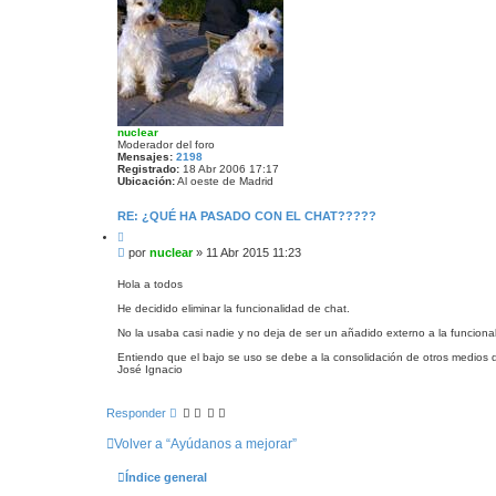
nuclear
Moderador del foro
Mensajes:
2198
Registrado:
18 Abr 2006 17:17
Ubicación:
Al oeste de Madrid
RE: ¿QUÉ HA PASADO CON EL CHAT?????
C
i
M
por
nuclear
»
11 Abr 2015 11:23
t
e
a
n
r
Hola a todos
s
He decidido eliminar la funcionalidad de chat.
a
j
No la usaba casi nadie y no deja de ser un añadido externo a la funciona
e
Entiendo que el bajo se uso se debe a la consolidación de otros medio
José Ignacio
Responder
Volver a “Ayúdanos a mejorar”
Índice general