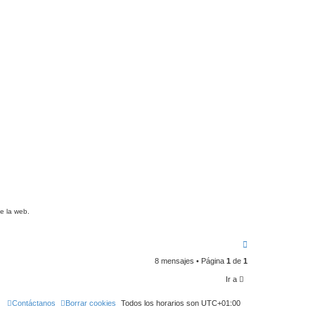
b
a
e la web.
A
r
8 mensajes • Página
1
de
1
r
i
Ir a
b
a
Contáctanos
Borrar cookies
Todos los horarios son
UTC+01:00