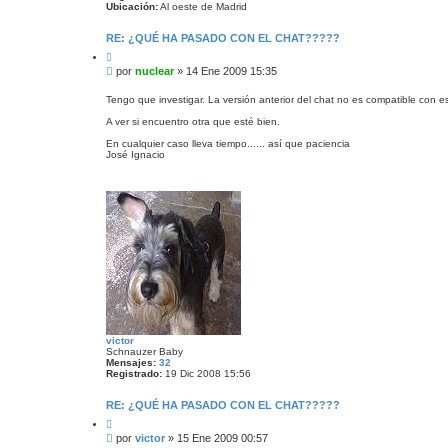
Ubicación:
Al oeste de Madrid
RE: ¿QUÉ HA PASADO CON EL CHAT?????
C
i
M
por
nuclear
»
14 Ene 2009 15:35
t
e
a
n
r
Tengo que investigar. La versión anterior del chat no es compatible con es
s
A ver si encuentro otra que esté bien.
a
j
En cualquier caso lleva tiempo...... así que paciencia
e
José Ignacio
victor
Schnauzer Baby
Mensajes:
32
Registrado:
19 Dic 2008 15:56
RE: ¿QUÉ HA PASADO CON EL CHAT?????
C
i
M
por
victor
»
15 Ene 2009 00:57
t