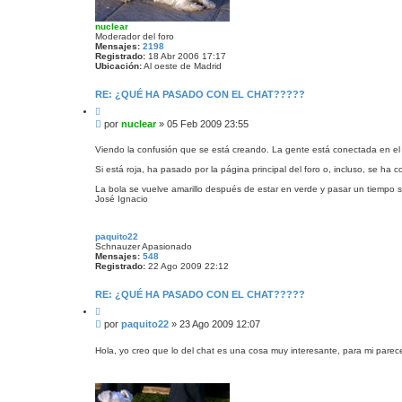
nuclear
Moderador del foro
Mensajes:
2198
Registrado:
18 Abr 2006 17:17
Ubicación:
Al oeste de Madrid
RE: ¿QUÉ HA PASADO CON EL CHAT?????
C
i
M
por
nuclear
»
05 Feb 2009 23:55
t
e
a
n
r
Viendo la confusión que se está creando. La gente está conectada en el c
s
Si está roja, ha pasado por la página principal del foro o, incluso, se ha 
a
j
La bola se vuelve amarillo después de estar en verde y pasar un tiempo si
e
José Ignacio
paquito22
Schnauzer Apasionado
Mensajes:
548
Registrado:
22 Ago 2009 22:12
RE: ¿QUÉ HA PASADO CON EL CHAT?????
C
i
M
por
paquito22
»
23 Ago 2009 12:07
t
e
a
n
r
Hola, yo creo que lo del chat es una cosa muy interesante, para mi parece
s
a
j
e