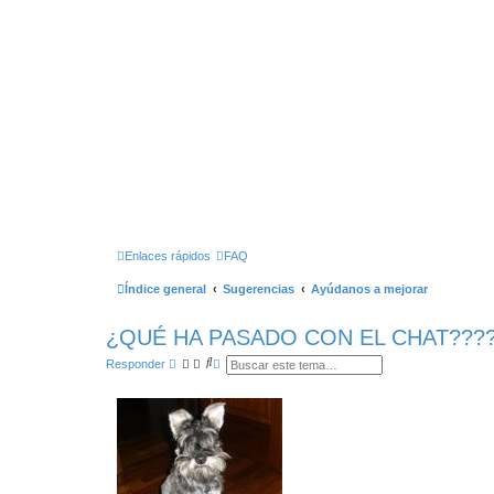
Enlaces rápidos
FAQ
Índice general
Sugerencias
Ayúdanos a mejorar
¿QUÉ HA PASADO CON EL CHAT???
B
B
Responder
u
ú
s
s
c
q
a
u
r
e
d
a
a
v
a