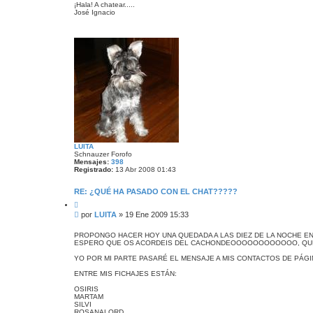
¡Hala! A chatear.....
José Ignacio
LUITA
Schnauzer Forofo
Mensajes:
398
Registrado:
13 Abr 2008 01:43
RE: ¿QUÉ HA PASADO CON EL CHAT?????
C
i
M
por
LUITA
»
19 Ene 2009 15:33
t
e
a
n
r
PROPONGO HACER HOY UNA QUEDADA A LAS DIEZ DE LA NOCHE E
ESPERO QUE OS ACORDEIS DEL CACHONDEOOOOOOOOOOOO, QUE
s
a
YO POR MI PARTE PASARÉ EL MENSAJE A MIS CONTACTOS DE PÁGI
j
e
ENTRE MIS FICHAJES ESTÁN:
OSIRIS
MARTAM
SILVI
ROSANALORD