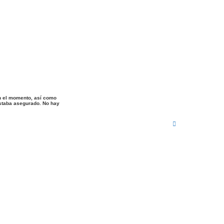
en el momento, así como
estaba asegurado. No hay
A
r
r
i
b
a