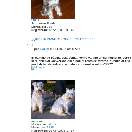
n
z
a
d
a
LUITA
Schnauzer Forofo
Mensajes:
398
Registrado:
13 Abr 2008 01:43
¿QUÉ HA PASADO CON EL CHAT?????
C
i
M
por
LUITA
»
14 Ene 2009 15:20
t
e
a
n
r
El cambio de página esta genial, como ya dije en su momento, pero e
para entablar conversaciones con el resto de foreros, aunque al fina
s
posibilidad de volverlo a instaurar queridos admis?????
a
j
e
nuclear
Moderador del foro
Mensajes:
2198
Registrado:
18 Abr 2006 17:17