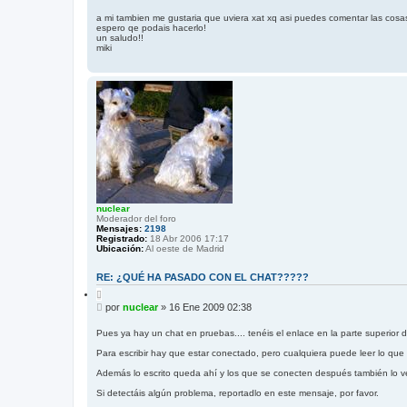
e
a
n
r
a mi tambien me gustaria que uviera xat xq asi puedes comentar las cos
espero qe podais hacerlo!
s
un saludo!!
a
miki
j
e
nuclear
Moderador del foro
Mensajes:
2198
Registrado:
18 Abr 2006 17:17
Ubicación:
Al oeste de Madrid
RE: ¿QUÉ HA PASADO CON EL CHAT?????
C
i
M
por
nuclear
»
16 Ene 2009 02:38
t
e
a
n
r
Pues ya hay un chat en pruebas.... tenéis el enlace en la parte superior 
s
Para escribir hay que estar conectado, pero cualquiera puede leer lo que 
a
j
Además lo escrito queda ahí y los que se conecten después también lo v
e
Si detectáis algún problema, reportadlo en este mensaje, por favor.