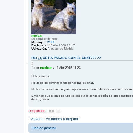
nuclear
Moderador del foro
Mensajes:
2198
Registrado:
18 Abr 2006 17:17
Ubicación:
Al oeste de Madrid
RE: ¿QUÉ HA PASADO CON EL CHAT?????
C
i
M
por
nuclear
»
11 Abr 2015 11:23
t
e
a
n
r
Hola a todos
s
He decidido eliminar la funcionalidad de chat.
a
j
No la usaba casi nadie y no deja de ser un añadido externo a la funciona
e
Entiendo que el bajo se uso se debe a la consolidación de otros medio
José Ignacio
Responder
Volver a “Ayúdanos a mejorar”
Índice general