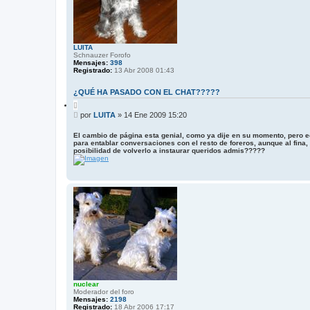
n
z
a
d
a
LUITA
Schnauzer Forofo
Mensajes:
398
Registrado:
13 Abr 2008 01:43
¿QUÉ HA PASADO CON EL CHAT?????
C
i
M
por
LUITA
»
14 Ene 2009 15:20
t
e
a
n
r
El cambio de página esta genial, como ya dije en su momento, pero e
para entablar conversaciones con el resto de foreros, aunque al fina
s
posibilidad de volverlo a instaurar queridos admis?????
a
j
e
nuclear
Moderador del foro
Mensajes:
2198
Registrado:
18 Abr 2006 17:17