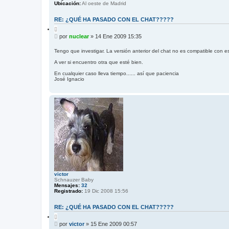
Ubicación:
Al oeste de Madrid
RE: ¿QUÉ HA PASADO CON EL CHAT?????
C
i
M
por
nuclear
»
14 Ene 2009 15:35
t
e
a
n
r
Tengo que investigar. La versión anterior del chat no es compatible con es
s
A ver si encuentro otra que esté bien.
a
j
En cualquier caso lleva tiempo...... así que paciencia
e
José Ignacio
victor
Schnauzer Baby
Mensajes:
32
Registrado:
19 Dic 2008 15:56
RE: ¿QUÉ HA PASADO CON EL CHAT?????
C
i
M
por
victor
»
15 Ene 2009 00:57
t