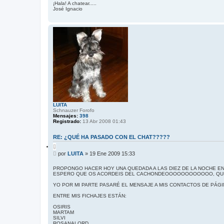
¡Hala! A chatear.....
José Ignacio
LUITA
Schnauzer Forofo
Mensajes:
398
Registrado:
13 Abr 2008 01:43
RE: ¿QUÉ HA PASADO CON EL CHAT?????
C
i
M
por
LUITA
»
19 Ene 2009 15:33
t
e
a
n
r
PROPONGO HACER HOY UNA QUEDADA A LAS DIEZ DE LA NOCHE E
ESPERO QUE OS ACORDEIS DEL CACHONDEOOOOOOOOOOOO, QUE
s
a
YO POR MI PARTE PASARÉ EL MENSAJE A MIS CONTACTOS DE PÁGI
j
e
ENTRE MIS FICHAJES ESTÁN:
OSIRIS
MARTAM
SILVI
ROSANALORD