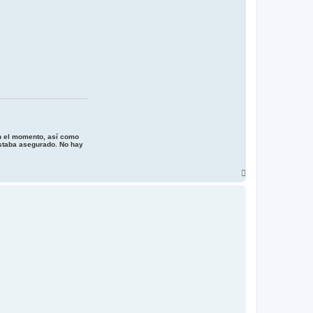
en el momento, así como
estaba asegurado. No hay
A
r
r
i
b
a