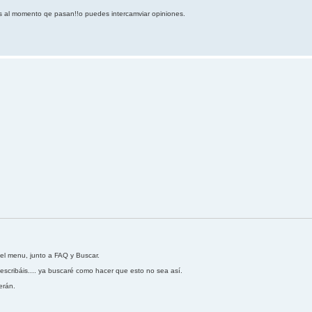
as al momento qe pasan!!o puedes intercamviar opiniones.
del menu, junto a FAQ y Buscar.
escribáis.... ya buscaré como hacer que esto no sea así.
erán.