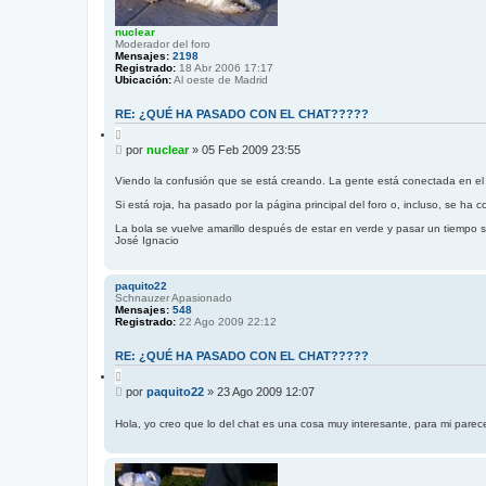
nuclear
Moderador del foro
Mensajes:
2198
Registrado:
18 Abr 2006 17:17
Ubicación:
Al oeste de Madrid
RE: ¿QUÉ HA PASADO CON EL CHAT?????
C
i
M
por
nuclear
»
05 Feb 2009 23:55
t
e
a
n
r
Viendo la confusión que se está creando. La gente está conectada en el c
s
Si está roja, ha pasado por la página principal del foro o, incluso, se ha 
a
j
La bola se vuelve amarillo después de estar en verde y pasar un tiempo si
e
José Ignacio
paquito22
Schnauzer Apasionado
Mensajes:
548
Registrado:
22 Ago 2009 22:12
RE: ¿QUÉ HA PASADO CON EL CHAT?????
C
i
M
por
paquito22
»
23 Ago 2009 12:07
t
e
a
n
r
Hola, yo creo que lo del chat es una cosa muy interesante, para mi parece
s
a
j
e