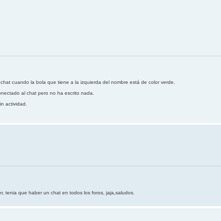
hat cuando la bola que tiene a la izquierda del nombre está de color verde.
conectado al chat pero no ha escrito nada.
n actividad.
r, tenia que haber un chat en todos los foros, jaja,saludos.