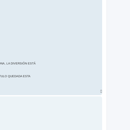
NA, LA DIVERSIÓN ESTÁ
ÍTULO QUEDADA ESTA
A
r
r
i
b
a