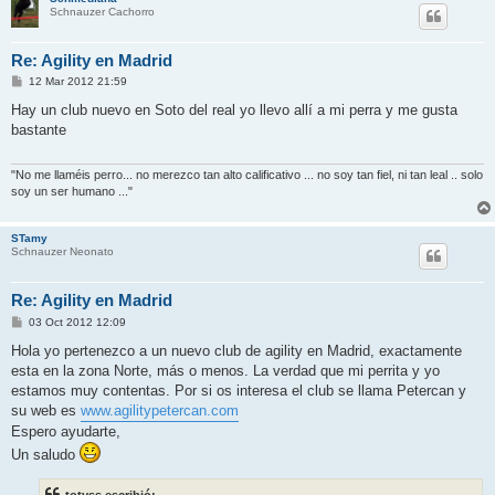
Schnauzer Cachorro
Re: Agility en Madrid
M
12 Mar 2012 21:59
e
n
Hay un club nuevo en Soto del real yo llevo allí a mi perra y me gusta
s
bastante
a
j
e
"No me llaméis perro... no merezco tan alto calificativo ... no soy tan fiel, ni tan leal .. solo
soy un ser humano ..."
STamy
Schnauzer Neonato
Re: Agility en Madrid
M
03 Oct 2012 12:09
e
n
Hola yo pertenezco a un nuevo club de agility en Madrid, exactamente
s
esta en la zona Norte, más o menos. La verdad que mi perrita y yo
a
j
estamos muy contentas. Por si os interesa el club se llama Petercan y
e
su web es
www.agilitypetercan.com
Espero ayudarte,
Un saludo
totyss escribió: