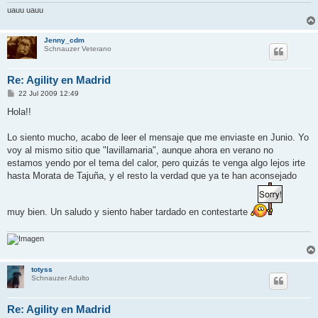
uauu uauu
Jenny_cdm
Schnauzer Veterano
Re: Agility en Madrid
M
22 Jul 2009 12:49
e
n
Hola!!
s
a
j
Lo siento mucho, acabo de leer el mensaje que me enviaste en Junio. Yo
e
voy al mismo sitio que "lavillamaria", aunque ahora en verano no
estamos yendo por el tema del calor, pero quizás te venga algo lejos irte
hasta Morata de Tajuña, y el resto la verdad que ya te han aconsejado
muy bien. Un saludo y siento haber tardado en contestarte
totyss
Schnauzer Adulto
Re: Agility en Madrid