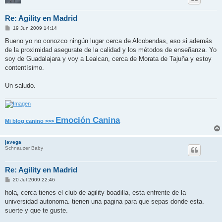
Re: Agility en Madrid
M
19 Jun 2009 14:14
e
n
Bueno yo no conozco ningún lugar cerca de Alcobendas, eso si además
s
de la proximidad asegurate de la calidad y los métodos de enseñanza. Yo
a
j
soy de Guadalajara y voy a Lealcan, cerca de Morata de Tajuña y estoy
e
contentísimo.
Un saludo.
Emoción Canina
Mi blog canino >>>
javega
Schnauzer Baby
Re: Agility en Madrid
M
20 Jul 2009 22:46
e
n
hola, cerca tienes el club de agility boadilla, esta enfrente de la
s
universidad autonoma. tienen una pagina para que sepas donde esta.
a
j
suerte y que te guste.
e