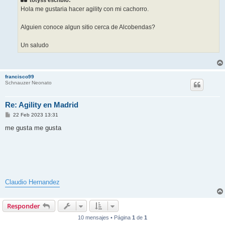
Hola me gustaria hacer agility con mi cachorro.
Alguien conoce algun sitio cerca de Alcobendas?
Un saludo
francisco99
Schnauzer Neonato
Re: Agility en Madrid
M
22 Feb 2023 13:31
e
n
me gusta me gusta
s
a
j
e
Claudio Hernandez
Responder
10 mensajes • Página
1
de
1