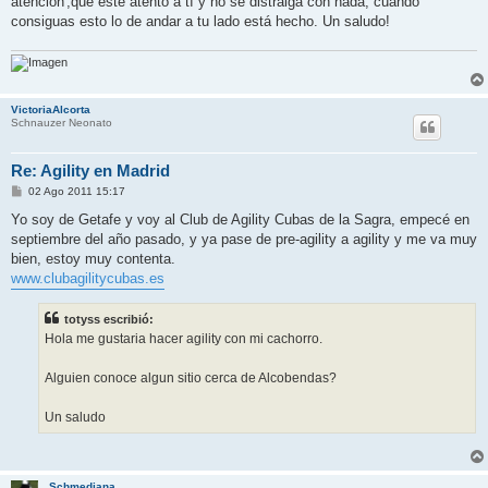
atención',que esté atento a tí y no se distraiga con nada, cuando
consiguas esto lo de andar a tu lado está hecho. Un saludo!
VictoriaAlcorta
Schnauzer Neonato
Re: Agility en Madrid
M
02 Ago 2011 15:17
e
n
Yo soy de Getafe y voy al Club de Agility Cubas de la Sagra, empecé en
s
septiembre del año pasado, y ya pase de pre-agility a agility y me va muy
a
j
bien, estoy muy contenta.
e
www.clubagilitycubas.es
totyss escribió:
Hola me gustaria hacer agility con mi cachorro.
Alguien conoce algun sitio cerca de Alcobendas?
Un saludo
Schmediana