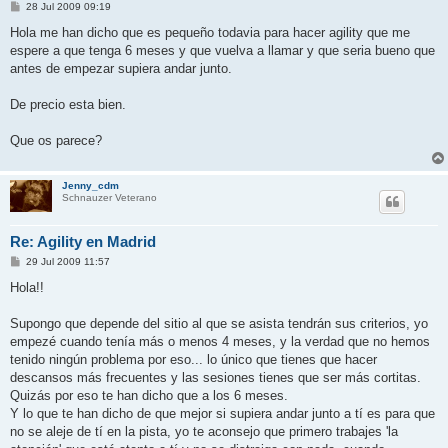
M
28 Jul 2009 09:19
e
n
Hola me han dicho que es pequeño todavia para hacer agility que me
s
espere a que tenga 6 meses y que vuelva a llamar y que seria bueno que
a
j
antes de empezar supiera andar junto.
e
De precio esta bien.
Que os parece?
Jenny_cdm
Schnauzer Veterano
Re: Agility en Madrid
M
29 Jul 2009 11:57
e
n
Hola!!
s
a
j
Supongo que depende del sitio al que se asista tendrán sus criterios, yo
e
empezé cuando tenía más o menos 4 meses, y la verdad que no hemos
tenido ningún problema por eso... lo único que tienes que hacer
descansos más frecuentes y las sesiones tienes que ser más cortitas.
Quizás por eso te han dicho que a los 6 meses.
Y lo que te han dicho de que mejor si supiera andar junto a tí es para que
no se aleje de tí en la pista, yo te aconsejo que primero trabajes 'la