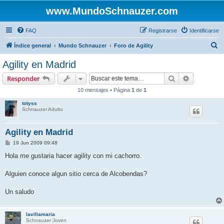
www.MundoSchnauzer.com
FAQ
Registrarse
Identificarse
B
Índice general
Mundo Schnauzer
Foro de Agility
u
Agility en Madrid
s
Buscar
Búsqueda 
Responder
c
10 mensajes • Página
1
de
1
a
totyss
r
Schnauzer Adulto
Agility en Madrid
M
19 Jun 2009 09:48
e
n
Hola me gustaria hacer agility con mi cachorro.
s
a
j
Alguien conoce algun sitio cerca de Alcobendas?
e
Un saludo
lavillamaria
Schnauzer Joven