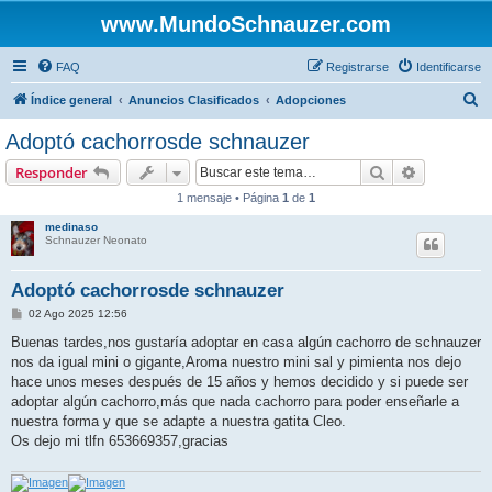
www.MundoSchnauzer.com
FAQ
Registrarse
Identificarse
B
Índice general
Anuncios Clasificados
Adopciones
u
Adoptó cachorrosde schnauzer
s
Buscar
Búsqueda 
Responder
c
1 mensaje • Página
1
de
1
a
medinaso
r
Schnauzer Neonato
Adoptó cachorrosde schnauzer
M
02 Ago 2025 12:56
e
n
Buenas tardes,nos gustaría adoptar en casa algún cachorro de schnauzer
s
nos da igual mini o gigante,Aroma nuestro mini sal y pimienta nos dejo
a
j
hace unos meses después de 15 años y hemos decidido y si puede ser
e
adoptar algún cachorro,más que nada cachorro para poder enseñarle a
nuestra forma y que se adapte a nuestra gatita Cleo.
Os dejo mi tlfn 653669357,gracias