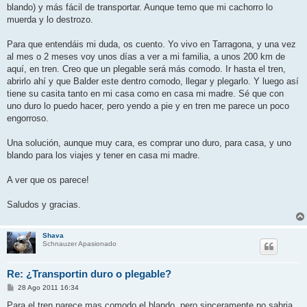
blando) y más fácil de transportar. Aunque temo que mi cachorro lo
muerda y lo destrozo.
Para que entendáis mi duda, os cuento. Yo vivo en Tarragona, y una vez
al mes o 2 meses voy unos días a ver a mi familia, a unos 200 km de
aquí, en tren. Creo que un plegable será más comodo. Ir hasta el tren,
abrirlo ahí y que Balder este dentro comodo, llegar y plegarlo. Y luego así
tiene su casita tanto en mi casa como en casa mi madre. Sé que con
uno duro lo puedo hacer, pero yendo a pie y en tren me parece un poco
engorroso.
Una solución, aunque muy cara, es comprar uno duro, para casa, y uno
blando para los viajes y tener en casa mi madre.
A ver que os parece!
Saludos y gracias.
Shava
Schnauzer Apasionado
Re: ¿Transportin duro o plegable?
M
28 Ago 2011 16:34
e
n
Para el tren parece mas comodo el blando, pero sinceramente no sabria