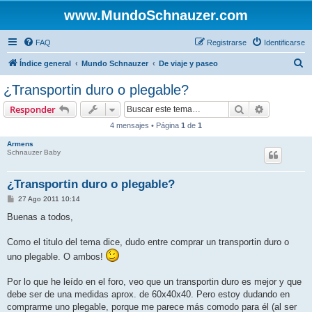
www.MundoSchnauzer.com
FAQ
Registrarse
Identificarse
B
Índice general
Mundo Schnauzer
De viaje y paseo
u
¿Transportin duro o plegable?
s
Buscar
Búsqueda 
Responder
c
4 mensajes • Página
1
de
1
a
Armens
r
Schnauzer Baby
¿Transportin duro o plegable?
M
27 Ago 2011 10:14
e
n
Buenas a todos,
s
a
j
Como el titulo del tema dice, dudo entre comprar un transportin duro o
e
uno plegable. O ambos!
Por lo que he leído en el foro, veo que un transportin duro es mejor y que
debe ser de una medidas aprox. de 60x40x40. Pero estoy dudando en
comprarme uno plegable, porque me parece más comodo para él (al ser