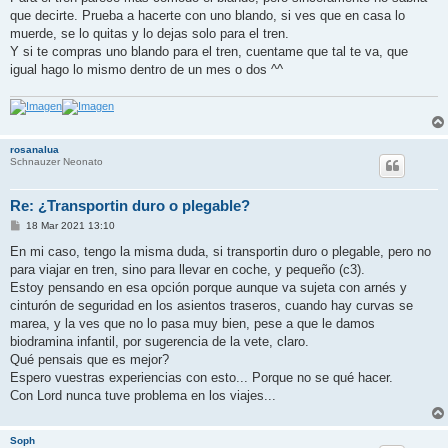
s
que decirte. Prueba a hacerte con uno blando, si ves que en casa lo
a
j
muerde, se lo quitas y lo dejas solo para el tren.
e
Y si te compras uno blando para el tren, cuentame que tal te va, que
igual hago lo mismo dentro de un mes o dos ^^
rosanalua
Schnauzer Neonato
Re: ¿Transportin duro o plegable?
M
18 Mar 2021 13:10
e
n
En mi caso, tengo la misma duda, si transportin duro o plegable, pero no
s
para viajar en tren, sino para llevar en coche, y pequeño (c3).
a
j
Estoy pensando en esa opción porque aunque va sujeta con arnés y
e
cinturón de seguridad en los asientos traseros, cuando hay curvas se
marea, y la ves que no lo pasa muy bien, pese a que le damos
biodramina infantil, por sugerencia de la vete, claro.
Qué pensais que es mejor?
Espero vuestras experiencias con esto... Porque no se qué hacer.
Con Lord nunca tuve problema en los viajes...
Soph