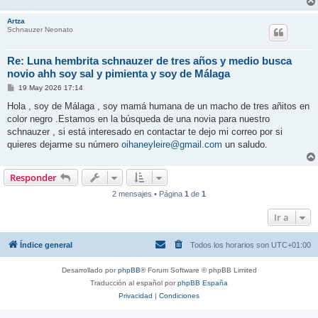
Artza
Schnauzer Neonato
Re: Luna hembrita schnauzer de tres años y medio busca
novio ahh soy sal y pimienta y soy de Málaga
M
19 May 2026 17:14
e
n
Hola , soy de Málaga , soy mamá humana de un macho de tres añitos en
s
color negro .Estamos en la búsqueda de una novia para nuestro
a
j
schnauzer , si está interesado en contactar te dejo mi correo por si
e
quieres dejarme su número
oihaneyleire@gmail.com
un saludo.
Responder
2 mensajes • Página
1
de
1
Ir a
Índice general
Todos los horarios son
UTC+01:00
Desarrollado por
phpBB
® Forum Software © phpBB Limited
Traducción al español por
phpBB España
Privacidad
|
Condiciones