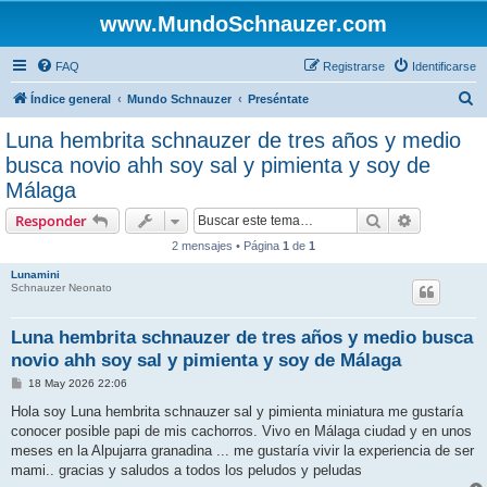
www.MundoSchnauzer.com
FAQ
Registrarse
Identificarse
B
Índice general
Mundo Schnauzer
Preséntate
u
Luna hembrita schnauzer de tres años y medio
s
busca novio ahh soy sal y pimienta y soy de
c
Málaga
a
Buscar
Búsqueda 
Responder
r
2 mensajes • Página
1
de
1
Lunamini
Schnauzer Neonato
Luna hembrita schnauzer de tres años y medio busca
novio ahh soy sal y pimienta y soy de Málaga
M
18 May 2026 22:06
e
n
Hola soy Luna hembrita schnauzer sal y pimienta miniatura me gustaría
s
conocer posible papi de mis cachorros. Vivo en Málaga ciudad y en unos
a
j
meses en la Alpujarra granadina ... me gustaría vivir la experiencia de ser
e
mami.. gracias y saludos a todos los peludos y peludas